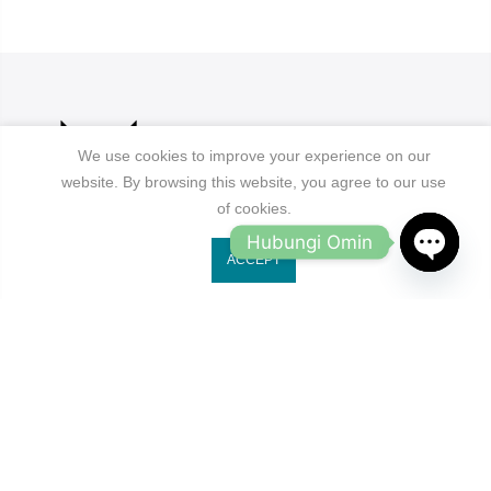
We use cookies to improve your experience on our
website. By browsing this website, you agree to our use
of cookies.
Hubungi Omin
ACCEPT
Jl. Ruko Gading Bukit Indah No.18, RT.18/RW.8
OPEN
Klp. Gading Bar. Kec. Klp. Gading, Kota Jkt Utara.
CHATY
owleyewearid@gmail.com
+62-8214-000-2848