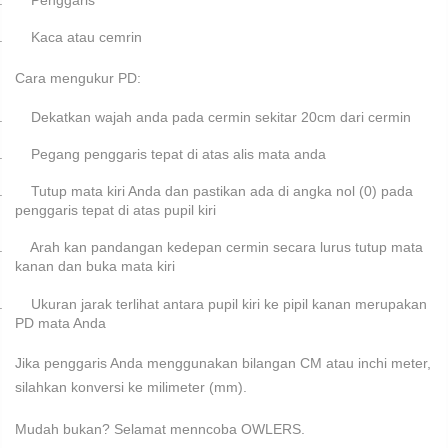
1.
Penggaris
2.
Kaca atau cemrin
Cara mengukur PD:
1.
Dekatkan wajah anda pada cermin sekitar 20cm dari cermin
2.
Pegang penggaris tepat di atas alis mata anda
3.
Tutup mata kiri Anda dan pastikan ada di angka nol (0) pada
penggaris tepat di atas pupil kiri
4.
Arah kan pandangan kedepan cermin secara lurus tutup mata
kanan dan buka mata kiri
5.
Ukuran jarak terlihat antara pupil kiri ke pipil kanan merupakan
PD mata Anda
Jika penggaris Anda menggunakan bilangan CM atau inchi meter,
silahkan konversi ke milimeter (mm).
Mudah bukan? Selamat menncoba OWLERS.