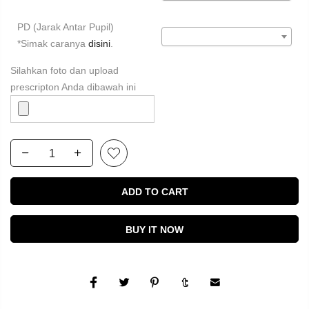
PD (Jarak Antar Pupil)
*Simak caranya
disini
.
Silahkan foto dan upload
prescripton Anda dibawah ini
ADD TO CART
BUY IT NOW