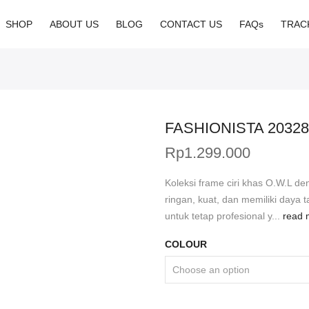
SHOP
ABOUT US
BLOG
CONTACT US
FAQs
TRAC
FASHIONISTA 20328
Rp
1.299.000
Koleksi frame ciri khas O.W.L d
ringan, kuat, dan memiliki daya t
untuk tetap profesional y...
read 
COLOUR