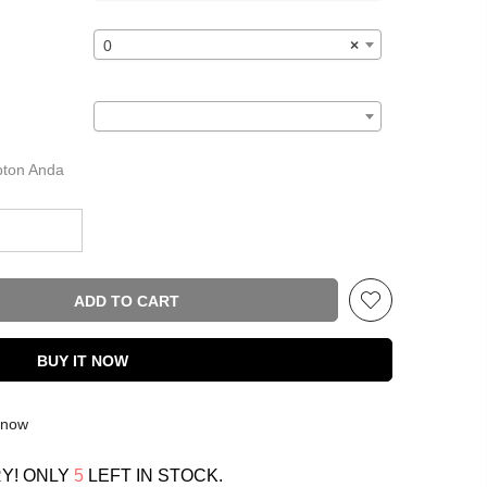
0
×
ipton Anda
ADD TO CART
BUY IT NOW
t now
Y! ONLY
5
LEFT IN STOCK.