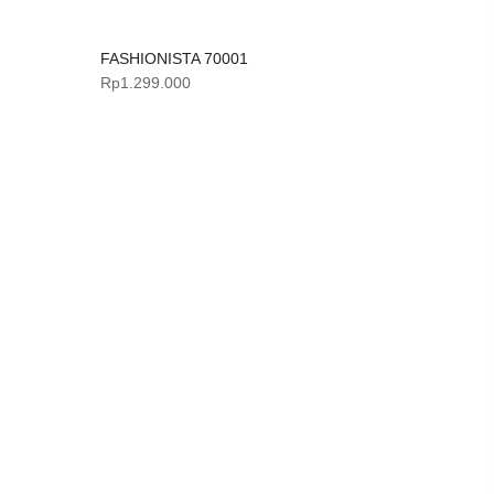
FASHIONISTA 70001
FASHION
Rp
1.299.000
Rp
1.199