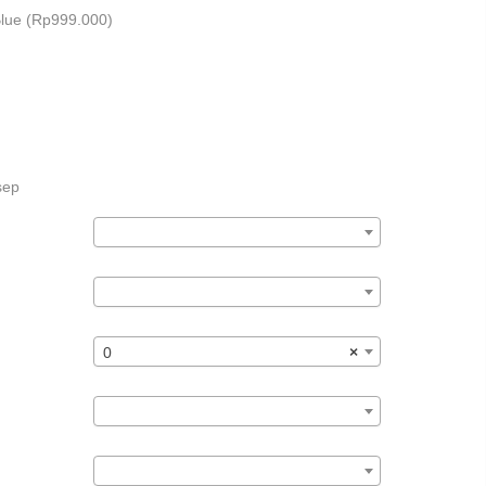
lue (
Rp
999.000
)
sep
0
×