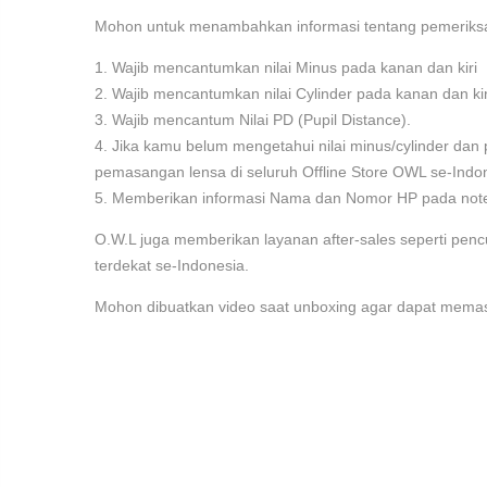
Mohon untuk menambahkan informasi tentang pemeriksaan
1. Wajib mencantumkan nilai Minus pada kanan dan kiri
2. Wajib mencantumkan nilai Cylinder pada kanan dan kiri
3. Wajib mencantum Nilai PD (Pupil Distance).
4. Jika kamu belum mengetahui nilai minus/cylinder da
pemasangan lensa di seluruh Offline Store OWL se-Indo
5. Memberikan informasi Nama dan Nomor HP pada note
O.W.L juga memberikan layanan after-sales seperti pe
terdekat se-Indonesia.
Mohon dibuatkan video saat unboxing agar dapat memas