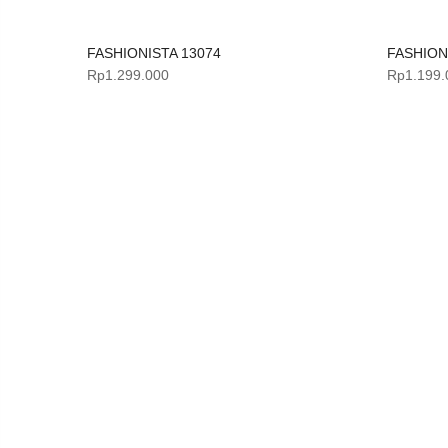
FASHIONISTA 13074
FASHION
Sold Out
Rp
1.299.000
Rp
1.199.