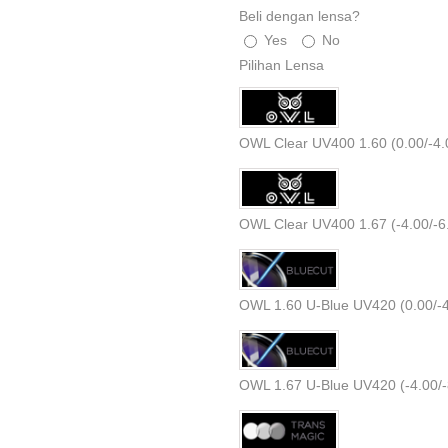
Beli dengan lensa?
Yes
No
Pilihan Lensa
OWL Clear UV400 1.60 (0.00/-4.
OWL Clear UV400 1.67 (-4.00/-6.0
OWL 1.60 U-Blue UV420 (0.00/-4.
OWL 1.67 U-Blue UV420 (-4.00/-8.