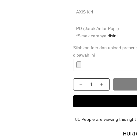
AXIS Kiri
PD (Jarak Antar Pupil)
*Simak caranya
disini
.
Silahkan foto dan upload prescr
dibawah ini
81
People
are viewing this righ
HURR