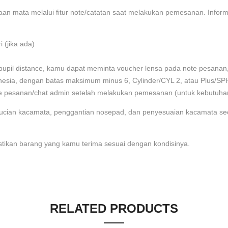
 mata melalui fitur note/catatan saat melakukan pemesanan. Informa
 (jika ada)
n pupil distance, kamu dapat meminta voucher lensa pada note pesan
nesia, dengan batas maksimum minus 6, Cylinder/CYL 2, atau Plus/SPH
 pesanan/chat admin setelah melakukan pemesanan (untuk kebutuhan
ncucian kacamata, penggantian nosepad, dan penyesuaian kacamata s
tikan barang yang kamu terima sesuai dengan kondisinya.
RELATED PRODUCTS