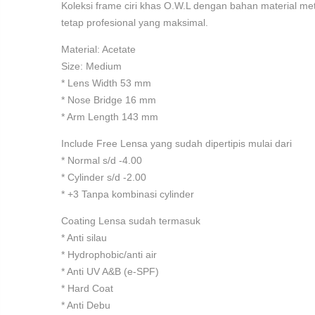
Koleksi frame ciri khas O.W.L dengan bahan material meta
tetap profesional yang maksimal.
Material: Acetate
Size: Medium
* Lens Width 53 mm
* Nose Bridge 16 mm
* Arm Length 143 mm
Include Free Lensa yang sudah dipertipis mulai dari
* Normal s/d -4.00
* Cylinder s/d -2.00
* +3 Tanpa kombinasi cylinder
Coating Lensa sudah termasuk
* Anti silau
* Hydrophobic/anti air
* Anti UV A&B (e-SPF)
* Hard Coat
* Anti Debu