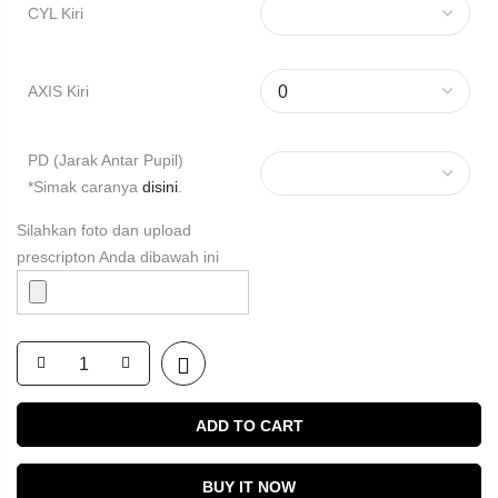
CYL Kiri
AXIS Kiri
PD (Jarak Antar Pupil)
*Simak caranya
disini
.
Silahkan foto dan upload
prescripton Anda dibawah ini
ADD TO CART
BUY IT NOW