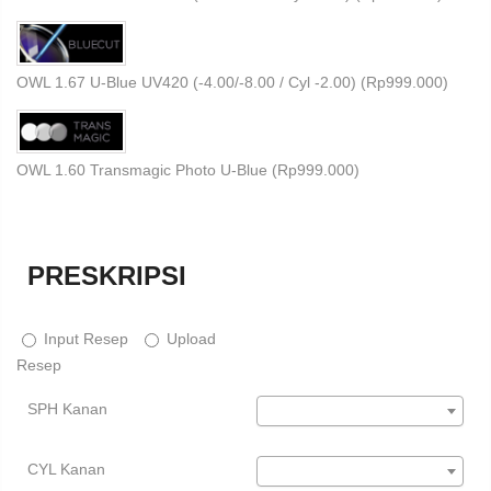
OWL 1.67 U-Blue UV420 (-4.00/-8.00 / Cyl -2.00) (
Rp
999.000
)
OWL 1.60 Transmagic Photo U-Blue (
Rp
999.000
)
PRESKRIPSI
Input Resep
Upload
Resep
SPH Kanan
CYL Kanan